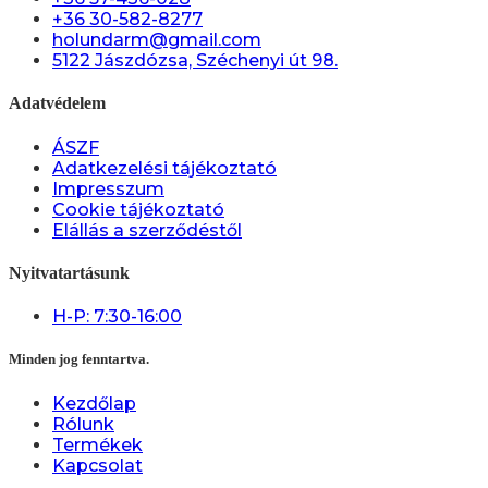
+36 30-582-8277
holundarm@gmail.com
5122 Jászdózsa, Széchenyi út 98.
Adatvédelem
ÁSZF
Adatkezelési tájékoztató
Impresszum
Cookie tájékoztató
Elállás a szerződéstől
Nyitvatartásunk
H-P: 7:30-16:00
Minden jog fenntartva.
Kezdőlap
Rólunk
Termékek
Kapcsolat