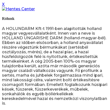
X
Rólunk
A HOLUNDARM Kft-t 1991-ben alapították holland
magyar vegyesvállalatként. Innen van a neve is
HOLLAND UNGARISHE DARM (holland-magyar-bél).
Ebben az időben elsősorban, a holland anyavállalat
részére végeztünk bérmunkákat (sertésbél
osztályozás, mérés), de a hazai piac, a hazai
húsfeldolgozók felé is nyitottunk, értékesítettük
termékeinket. A cég 2005-ben 100%-os magyar
tulajdonba került, azóta már második generációs
magyar családi vállalkozás vagyunk. Fő profilunk a
sertés, marha és juhbelek forgalmazása mind ipari,
mind lakossági célra, valamint bolti értékesítésre
csomagolt formában. Emellett foglalkozunk húsipari
kések, fűszerek, fűszerkeverékek, műbelek,
sonkahálók és egyéb böllérkellékek
kereskedelmével hazai és nemzetközi viszonylatban
is.