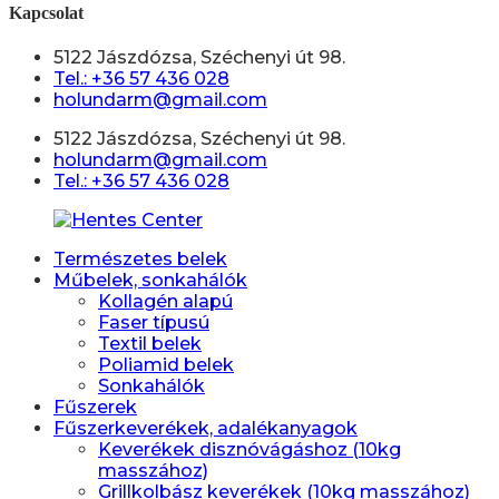
Kapcsolat
5122 Jászdózsa, Széchenyi út 98.
Tel.: +36 57 436 028
holundarm@gmail.com
5122 Jászdózsa, Széchenyi út 98.
holundarm@gmail.com
Tel.: +36 57 436 028
Természetes belek
Műbelek, sonkahálók
Kollagén alapú
Faser típusú
Textil belek
Poliamid belek
Sonkahálók
Fűszerek
Fűszerkeverékek, adalékanyagok
Keverékek disznóvágáshoz (10kg
masszához)
Grillkolbász keverékek (10kg masszához)