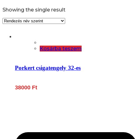
Showing the single result
Kosárba teszem
Porkert csigatengely 32-es
38000
Ft
Lépjen be a húsfeldolgozás és a böllér-gasztronómia
világába!