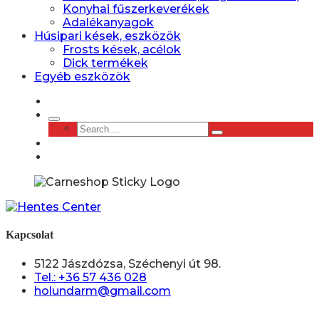
Konyhai fűszerkeverékek
Adalékanyagok
Húsipari kések, eszközök
Frosts kések, acélok
Dick termékek
Egyéb eszközök
Kapcsolat
5122 Jászdózsa, Széchenyi út 98.
Tel.: +36 57 436 028
holundarm@gmail.com