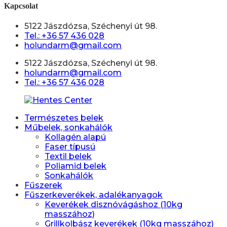
Kapcsolat
5122 Jászdózsa, Széchenyi út 98.
Tel.: +36 57 436 028
holundarm@gmail.com
5122 Jászdózsa, Széchenyi út 98.
holundarm@gmail.com
Tel.: +36 57 436 028
Természetes belek
Műbelek, sonkahálók
Kollagén alapú
Faser típusú
Textil belek
Poliamid belek
Sonkahálók
Fűszerek
Fűszerkeverékek, adalékanyagok
Keverékek disznóvágáshoz (10kg
masszához)
Grillkolbász keverékek (10kg masszához)