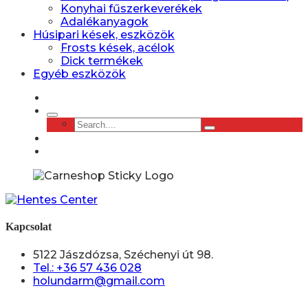
Konyhai fűszerkeverékek
Adalékanyagok
Húsipari kések, eszközök
Frosts kések, acélok
Dick termékek
Egyéb eszközök
Kapcsolat
5122 Jászdózsa, Széchenyi út 98.
Tel.: +36 57 436 028
holundarm@gmail.com