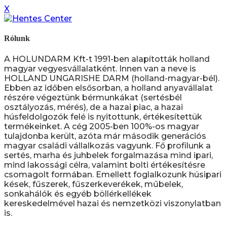
X
Rólunk
A HOLUNDARM Kft-t 1991-ben alapították holland
magyar vegyesvállalatként. Innen van a neve is
HOLLAND UNGARISHE DARM (holland-magyar-bél).
Ebben az időben elsősorban, a holland anyavállalat
részére végeztünk bérmunkákat (sertésbél
osztályozás, mérés), de a hazai piac, a hazai
húsfeldolgozók felé is nyitottunk, értékesítettük
termékeinket. A cég 2005-ben 100%-os magyar
tulajdonba került, azóta már második generációs
magyar családi vállalkozás vagyunk. Fő profilunk a
sertés, marha és juhbelek forgalmazása mind ipari,
mind lakossági célra, valamint bolti értékesítésre
csomagolt formában. Emellett foglalkozunk húsipari
kések, fűszerek, fűszerkeverékek, műbelek,
sonkahálók és egyéb böllérkellékek
kereskedelmével hazai és nemzetközi viszonylatban
is.