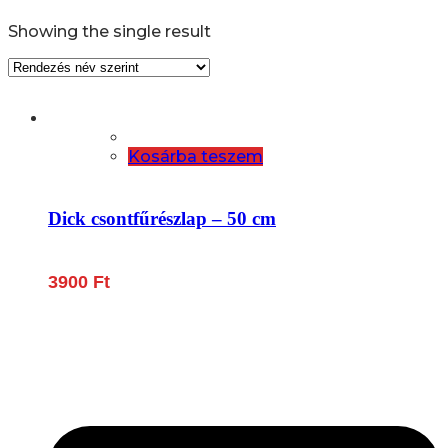
Showing the single result
Kosárba teszem
Dick csontfűrészlap – 50 cm
3900
Ft
Lépjen be a húsfeldolgozás és a böllér-gasztronómia
világába!