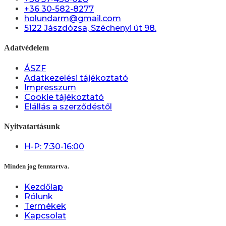
+36 30-582-8277
holundarm@gmail.com
5122 Jászdózsa, Széchenyi út 98.
Adatvédelem
ÁSZF
Adatkezelési tájékoztató
Impresszum
Cookie tájékoztató
Elállás a szerződéstől
Nyitvatartásunk
H-P: 7:30-16:00
Minden jog fenntartva.
Kezdőlap
Rólunk
Termékek
Kapcsolat