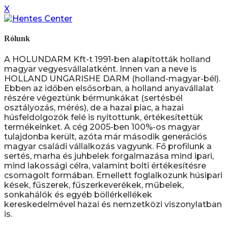
X
Rólunk
A HOLUNDARM Kft-t 1991-ben alapították holland
magyar vegyesvállalatként. Innen van a neve is
HOLLAND UNGARISHE DARM (holland-magyar-bél).
Ebben az időben elsősorban, a holland anyavállalat
részére végeztünk bérmunkákat (sertésbél
osztályozás, mérés), de a hazai piac, a hazai
húsfeldolgozók felé is nyitottunk, értékesítettük
termékeinket. A cég 2005-ben 100%-os magyar
tulajdonba került, azóta már második generációs
magyar családi vállalkozás vagyunk. Fő profilunk a
sertés, marha és juhbelek forgalmazása mind ipari,
mind lakossági célra, valamint bolti értékesítésre
csomagolt formában. Emellett foglalkozunk húsipari
kések, fűszerek, fűszerkeverékek, műbelek,
sonkahálók és egyéb böllérkellékek
kereskedelmével hazai és nemzetközi viszonylatban
is.