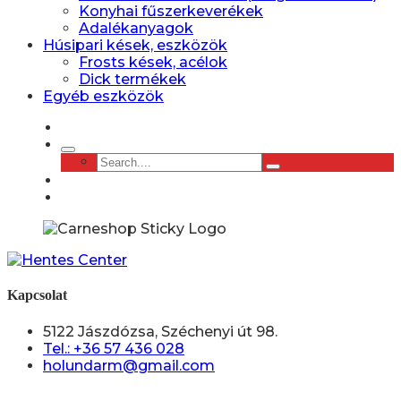
Konyhai fűszerkeverékek
Adalékanyagok
Húsipari kések, eszközök
Frosts kések, acélok
Dick termékek
Egyéb eszközök
Kapcsolat
5122 Jászdózsa, Széchenyi út 98.
Tel.: +36 57 436 028
holundarm@gmail.com