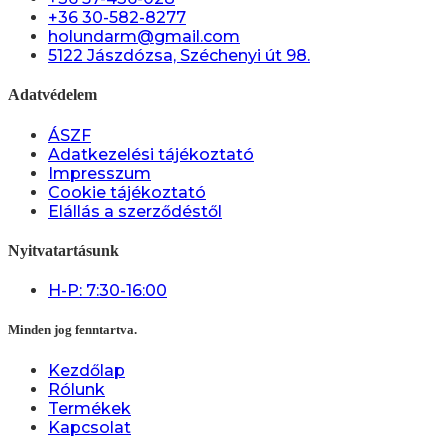
+36 30-582-8277
holundarm@gmail.com
5122 Jászdózsa, Széchenyi út 98.
Adatvédelem
ÁSZF
Adatkezelési tájékoztató
Impresszum
Cookie tájékoztató
Elállás a szerződéstől
Nyitvatartásunk
H-P: 7:30-16:00
Minden jog fenntartva.
Kezdőlap
Rólunk
Termékek
Kapcsolat