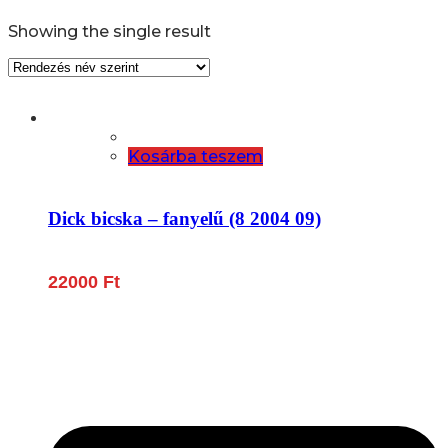
Showing the single result
Kosárba teszem
Dick bicska – fanyelű (8 2004 09)
22000
Ft
Lépjen be a húsfeldolgozás és a böllér-gasztronómia
világába!