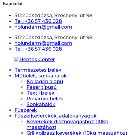
Kapcsolat
5122 Jászdózsa, Széchenyi út 98.
Tel.: +36 57 436 028
holundarm@gmail.com
5122 Jászdózsa, Széchenyi út 98.
holundarm@gmail.com
Tel.: +36 57 436 028
Természetes belek
Műbelek, sonkahálók
Kollagén alapú
Faser típusú
Textil belek
Poliamid belek
Sonkahálók
Fűszerek
Fűszerkeverékek, adalékanyagok
Keverékek disznóvágáshoz (10kg
masszához)
Grillkolbász keverékek (10kg masszához)