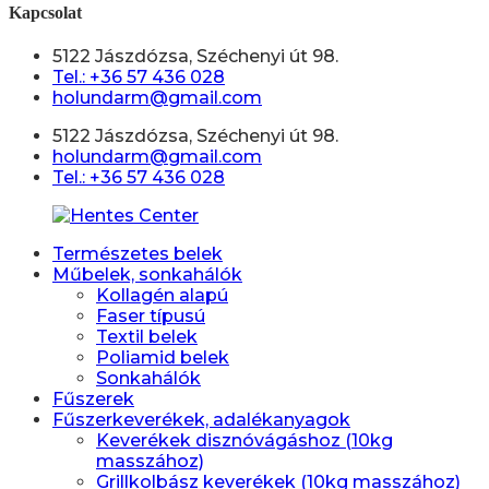
Kapcsolat
5122 Jászdózsa, Széchenyi út 98.
Tel.: +36 57 436 028
holundarm@gmail.com
5122 Jászdózsa, Széchenyi út 98.
holundarm@gmail.com
Tel.: +36 57 436 028
Természetes belek
Műbelek, sonkahálók
Kollagén alapú
Faser típusú
Textil belek
Poliamid belek
Sonkahálók
Fűszerek
Fűszerkeverékek, adalékanyagok
Keverékek disznóvágáshoz (10kg
masszához)
Grillkolbász keverékek (10kg masszához)