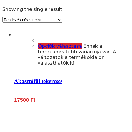
Showing the single result
Opciók választása
Ennek a
terméknek több variációja van. A
változatok a termékoldalon
választhatók ki
Akasztófül tekercses
17500
Ft
Lépjen be a húsfeldolgozás és a böllér-gasztronómia
világába!