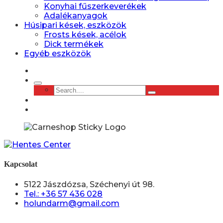
Konyhai fűszerkeverékek
Adalékanyagok
Húsipari kések, eszközök
Frosts kések, acélok
Dick termékek
Egyéb eszközök
Kapcsolat
5122 Jászdózsa, Széchenyi út 98.
Tel.: +36 57 436 028
holundarm@gmail.com