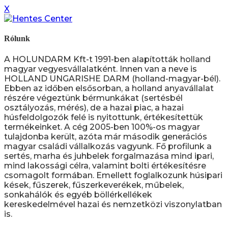
X
Rólunk
A HOLUNDARM Kft-t 1991-ben alapították holland
magyar vegyesvállalatként. Innen van a neve is
HOLLAND UNGARISHE DARM (holland-magyar-bél).
Ebben az időben elsősorban, a holland anyavállalat
részére végeztünk bérmunkákat (sertésbél
osztályozás, mérés), de a hazai piac, a hazai
húsfeldolgozók felé is nyitottunk, értékesítettük
termékeinket. A cég 2005-ben 100%-os magyar
tulajdonba került, azóta már második generációs
magyar családi vállalkozás vagyunk. Fő profilunk a
sertés, marha és juhbelek forgalmazása mind ipari,
mind lakossági célra, valamint bolti értékesítésre
csomagolt formában. Emellett foglalkozunk húsipari
kések, fűszerek, fűszerkeverékek, műbelek,
sonkahálók és egyéb böllérkellékek
kereskedelmével hazai és nemzetközi viszonylatban
is.