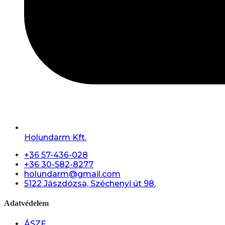
Holundarm Kft.
+36 57-436-028
+36 30-582-8277
holundarm@gmail.com
5122 Jászdózsa, Széchenyi út 98.
Adatvédelem
ÁSZF