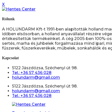
X
Rólunk
A HOLUNDARM Kft-t 1991-ben alapították holland ma
időben elsősorban, a holland anyavállalat részére vége
értékesítettük termékeinket. A cég 2005-ben 100%-os 
sertés, marha és juhbelek forgalmazása mind ipari, mi
fűszerek, fűszerkeverékek, műbelek, sonkahálók és eg
Kapcsolat
5122 Jászdózsa, Széchenyi út 98.
Tel.: +36 57 436 028
holundarm@gmail.com
5122 Jászdózsa, Széchenyi út 98.
holundarm@gmail.com
Tel.: +36 57 436 028