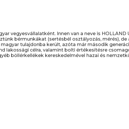
gyar vegyesvállalatként. Innen van a neve is HOLLAN
ztünk bérmunkákat (sertésbél osztályozás, mérés), de a 
magyar tulajdonba került, azóta már második generáció
nd lakossági célra, valamint bolti értékesítésre csomag
yéb böllérkellékek kereskedelmével hazai és nemzetköz