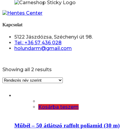
Kapcsolat
5122 Jászdózsa, Széchenyi út 98.
Tel.: +36 57 436 028
holundarm@gmail.com
Showing all 2 results
Kosárba teszem
Műbél – 50 átlátszó raffolt poliamid (30 m)