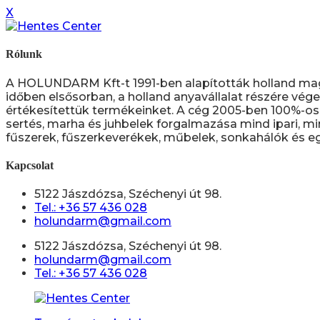
X
Rólunk
A HOLUNDARM Kft-t 1991-ben alapították holland ma
időben elsősorban, a holland anyavállalat részére vége
értékesítettük termékeinket. A cég 2005-ben 100%-os 
sertés, marha és juhbelek forgalmazása mind ipari, mi
fűszerek, fűszerkeverékek, műbelek, sonkahálók és eg
Kapcsolat
5122 Jászdózsa, Széchenyi út 98.
Tel.: +36 57 436 028
holundarm@gmail.com
5122 Jászdózsa, Széchenyi út 98.
holundarm@gmail.com
Tel.: +36 57 436 028