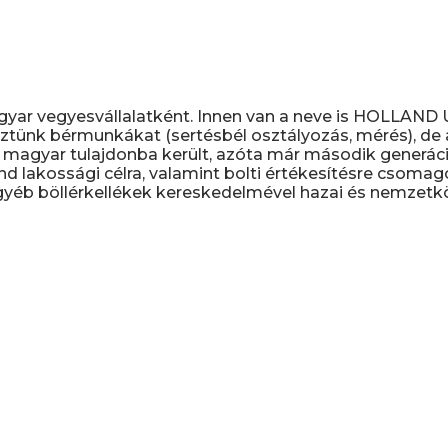
gyar vegyesvállalatként. Innen van a neve is HOLLAN
ztünk bérmunkákat (sertésbél osztályozás, mérés), de a 
magyar tulajdonba került, azóta már második generáció
nd lakossági célra, valamint bolti értékesítésre csomag
yéb böllérkellékek kereskedelmével hazai és nemzetköz