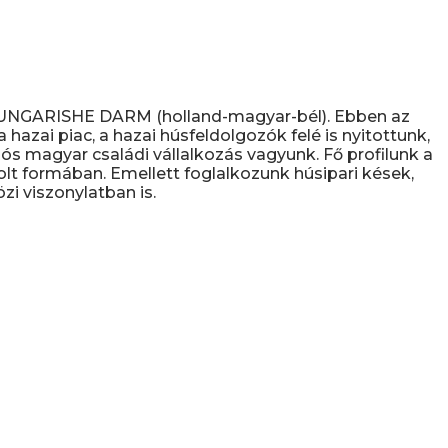
D UNGARISHE DARM (holland-magyar-bél). Ebben az
hazai piac, a hazai húsfeldolgozók felé is nyitottunk,
s magyar családi vállalkozás vagyunk. Fő profilunk a
olt formában. Emellett foglalkozunk húsipari kések,
i viszonylatban is.