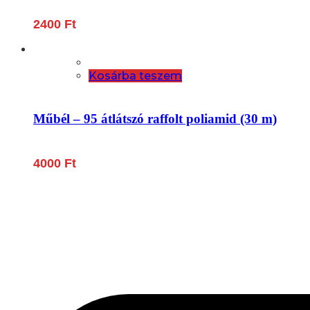
2400
Ft
Kosárba teszem
Műbél – 95 átlátszó raffolt poliamid (30 m)
4000
Ft
Lépjen be a húsfeldolgozás és a böllér-gasztronómia 