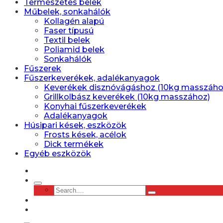
Természetes belek
Műbelek, sonkahálók
Kollagén alapú
Faser típusú
Textil belek
Poliamid belek
Sonkahálók
Fűszerek
Fűszerkeverékek, adalékanyagok
Keverékek disznóvágáshoz (10kg masszáho
Grillkolbász keverékek (10kg masszához)
Konyhai fűszerkeverékek
Adalékanyagok
Húsipari kések, eszközök
Frosts kések, acélok
Dick termékek
Egyéb eszközök