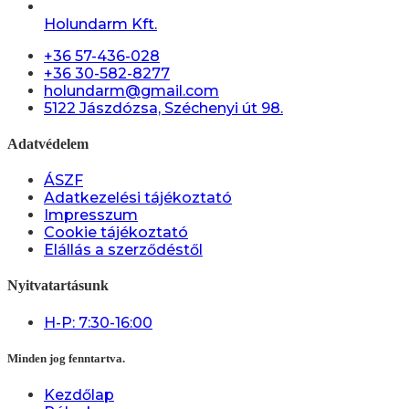
Holundarm Kft.
+36 57-436-028
+36 30-582-8277
holundarm@gmail.com
5122 Jászdózsa, Széchenyi út 98.
Adatvédelem
ÁSZF
Adatkezelési tájékoztató
Impresszum
Cookie tájékoztató
Elállás a szerződéstől
Nyitvatartásunk
H-P: 7:30-16:00
Minden jog fenntartva.
Kezdőlap