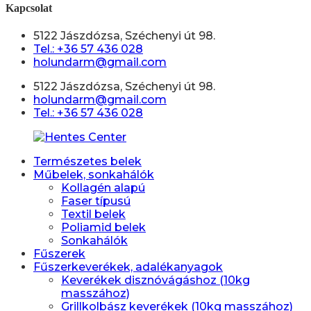
Kapcsolat
5122 Jászdózsa, Széchenyi út 98.
Tel.: +36 57 436 028
holundarm@gmail.com
5122 Jászdózsa, Széchenyi út 98.
holundarm@gmail.com
Tel.: +36 57 436 028
Természetes belek
Műbelek, sonkahálók
Kollagén alapú
Faser típusú
Textil belek
Poliamid belek
Sonkahálók
Fűszerek
Fűszerkeverékek, adalékanyagok
Keverékek disznóvágáshoz (10kg
masszához)
Grillkolbász keverékek (10kg masszához)