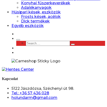
Konyhai fűszerkeverékek
Adalékanyagok
Húsipari kések, eszközök
Frosts kések, acélok
Dick termékek
Egyéb eszközök
Kapcsolat
5122 Jászdózsa, Széchenyi út 98.
Tel.: +36 57 436 028
holundarm@gmail.com