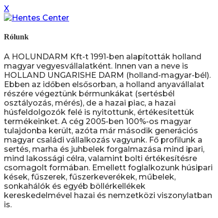
X
Rólunk
A HOLUNDARM Kft-t 1991-ben alapították holland
magyar vegyesvállalatként. Innen van a neve is
HOLLAND UNGARISHE DARM (holland-magyar-bél).
Ebben az időben elsősorban, a holland anyavállalat
részére végeztünk bérmunkákat (sertésbél
osztályozás, mérés), de a hazai piac, a hazai
húsfeldolgozók felé is nyitottunk, értékesítettük
termékeinket. A cég 2005-ben 100%-os magyar
tulajdonba került, azóta már második generációs
magyar családi vállalkozás vagyunk. Fő profilunk a
sertés, marha és juhbelek forgalmazása mind ipari,
mind lakossági célra, valamint bolti értékesítésre
csomagolt formában. Emellett foglalkozunk húsipari
kések, fűszerek, fűszerkeverékek, műbelek,
sonkahálók és egyéb böllérkellékek
kereskedelmével hazai és nemzetközi viszonylatban
is.