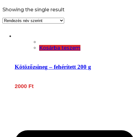
Showing the single result
Kosárba teszem
Kötözőzsineg – fehérített 200 g
2000
Ft
Lépjen be a húsfeldolgozás és a böllér-gasztronómia
világába!