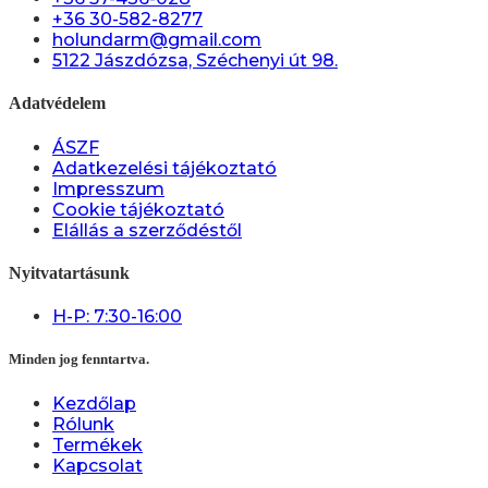
+36 30-582-8277
holundarm@gmail.com
5122 Jászdózsa, Széchenyi út 98.
Adatvédelem
ÁSZF
Adatkezelési tájékoztató
Impresszum
Cookie tájékoztató
Elállás a szerződéstől
Nyitvatartásunk
H-P: 7:30-16:00
Minden jog fenntartva.
Kezdőlap
Rólunk
Termékek
Kapcsolat