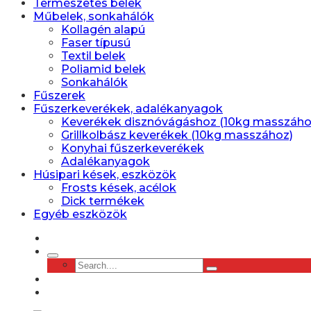
Természetes belek
Műbelek, sonkahálók
Kollagén alapú
Faser típusú
Textil belek
Poliamid belek
Sonkahálók
Fűszerek
Fűszerkeverékek, adalékanyagok
Keverékek disznóvágáshoz (10kg masszáho
Grillkolbász keverékek (10kg masszához)
Konyhai fűszerkeverékek
Adalékanyagok
Húsipari kések, eszközök
Frosts kések, acélok
Dick termékek
Egyéb eszközök