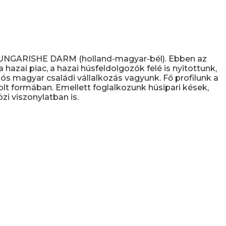
D UNGARISHE DARM (holland-magyar-bél). Ebben az
hazai piac, a hazai húsfeldolgozók felé is nyitottunk,
s magyar családi vállalkozás vagyunk. Fő profilunk a
olt formában. Emellett foglalkozunk húsipari kések,
i viszonylatban is.