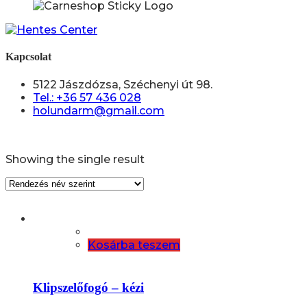
Kapcsolat
5122 Jászdózsa, Széchenyi út 98.
Tel.: +36 57 436 028
holundarm@gmail.com
Showing the single result
Kosárba teszem
Klipszelőfogó – kézi