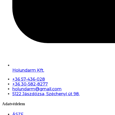
Holundarm Kft.
+36 57-436-028
+36 30-582-8277
holundarm@gmail.com
5122 Jászdózsa, Széchenyi út 98.
Adatvédelem
ÁSZF