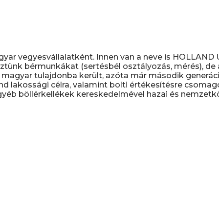
gyar vegyesvállalatként. Innen van a neve is HOLLAN
ztünk bérmunkákat (sertésbél osztályozás, mérés), de a 
magyar tulajdonba került, azóta már második generáció
nd lakossági célra, valamint bolti értékesítésre csomag
yéb böllérkellékek kereskedelmével hazai és nemzetköz