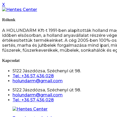
X
Rólunk
A HOLUNDARM Kft-t 1991-ben alapították holland ma
időben elsősorban, a holland anyavállalat részére vége
értékesítettük termékeinket. A cég 2005-ben 100%-os 
sertés, marha és juhbelek forgalmazása mind ipari, mi
fűszerek, fűszerkeverékek, műbelek, sonkahálók és eg
Kapcsolat
5122 Jászdózsa, Széchenyi út 98.
Tel.: +36 57 436 028
holundarm@gmail.com
5122 Jászdózsa, Széchenyi út 98.
holundarm@gmail.com
Tel.: +36 57 436 028