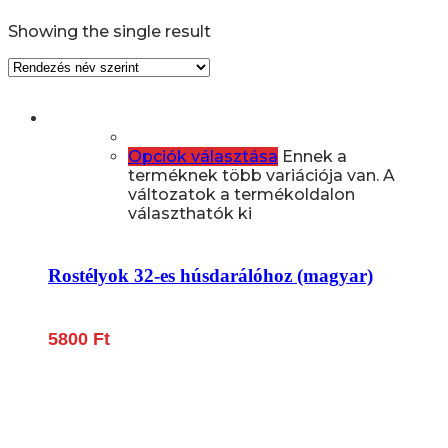
Showing the single result
Opciók választása
Ennek a
terméknek több variációja van. A
változatok a termékoldalon
választhatók ki
Rostélyok 32-es húsdarálóhoz (magyar)
5800
Ft
Lépjen be a húsfeldolgozás és a böllér-gasztronómia
világába!