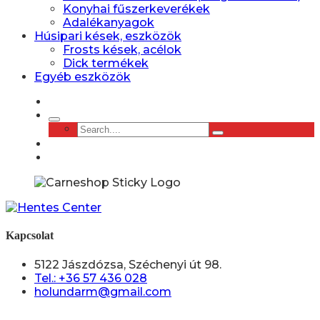
Konyhai fűszerkeverékek
Adalékanyagok
Húsipari kések, eszközök
Frosts kések, acélok
Dick termékek
Egyéb eszközök
Kapcsolat
5122 Jászdózsa, Széchenyi út 98.
Tel.: +36 57 436 028
holundarm@gmail.com