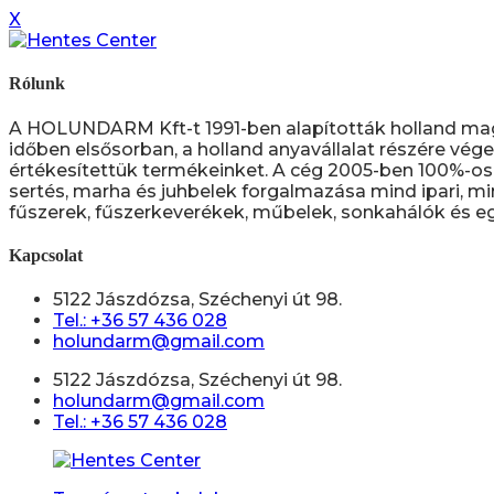
X
Rólunk
A HOLUNDARM Kft-t 1991-ben alapították holland ma
időben elsősorban, a holland anyavállalat részére vége
értékesítettük termékeinket. A cég 2005-ben 100%-os 
sertés, marha és juhbelek forgalmazása mind ipari, mi
fűszerek, fűszerkeverékek, műbelek, sonkahálók és eg
Kapcsolat
5122 Jászdózsa, Széchenyi út 98.
Tel.: +36 57 436 028
holundarm@gmail.com
5122 Jászdózsa, Széchenyi út 98.
holundarm@gmail.com
Tel.: +36 57 436 028