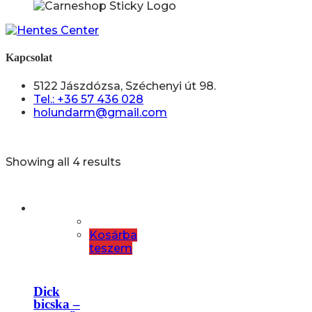
Kapcsolat
5122 Jászdózsa, Széchenyi út 98.
Tel.: +36 57 436 028
holundarm@gmail.com
Showing all 4 results
Kosárba
teszem
Dick
bicska –