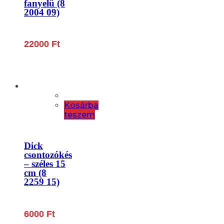
fanyelű (8
2004 09)
22000
Ft
Kosárba
teszem
Dick
csontozókés
– széles 15
cm (8
2259 15)
6000
Ft