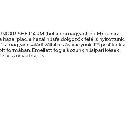
D UNGARISHE DARM (holland-magyar-bél). Ebben az
hazai piac, a hazai húsfeldolgozók felé is nyitottunk,
s magyar családi vállalkozás vagyunk. Fő profilunk a
olt formában. Emellett foglalkozunk húsipari kések,
i viszonylatban is.