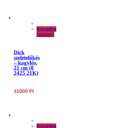
Kosárba
teszem
Dick
szeletelőkés
– kagylós,
21 cm (8
2425 21K)
11000
Ft
Kosárba