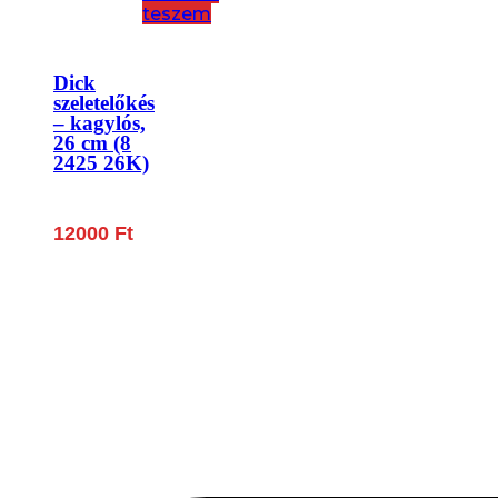
teszem
Dick
szeletelőkés
– kagylós,
26 cm (8
2425 26K)
12000
Ft
Lépjen be a húsfeldolgozás és a böllér-gasztronómia 