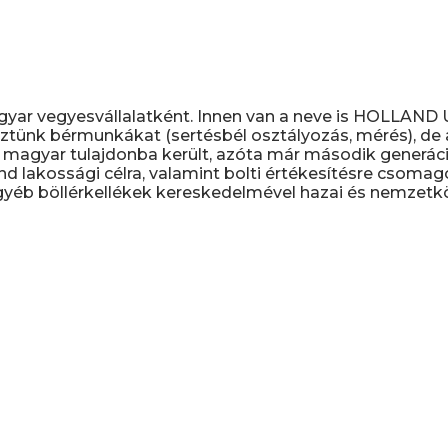
gyar vegyesvállalatként. Innen van a neve is HOLLAN
ztünk bérmunkákat (sertésbél osztályozás, mérés), de a 
magyar tulajdonba került, azóta már második generáció
nd lakossági célra, valamint bolti értékesítésre csomag
yéb böllérkellékek kereskedelmével hazai és nemzetköz