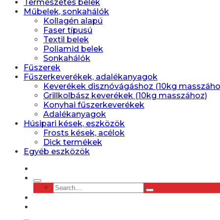
Természetes belek
Műbelek, sonkahálók
Kollagén alapú
Faser típusú
Textil belek
Poliamid belek
Sonkahálók
Fűszerek
Fűszerkeverékek, adalékanyagok
Keverékek disznóvágáshoz (10kg masszáho
Grillkolbász keverékek (10kg masszához)
Konyhai fűszerkeverékek
Adalékanyagok
Húsipari kések, eszközök
Frosts kések, acélok
Dick termékek
Egyéb eszközök