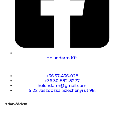
Holundarm Kft.
+36 57-436-028
+36 30-582-8277
holundarm@gmail.com
5122 Jászdózsa, Széchenyi út 98.
Adatvédelem