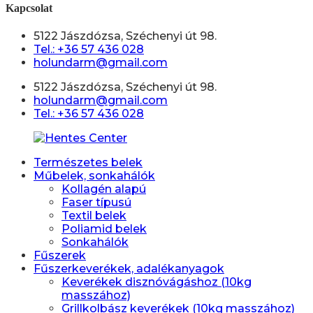
Kapcsolat
5122 Jászdózsa, Széchenyi út 98.
Tel.: +36 57 436 028
holundarm@gmail.com
5122 Jászdózsa, Széchenyi út 98.
holundarm@gmail.com
Tel.: +36 57 436 028
Természetes belek
Műbelek, sonkahálók
Kollagén alapú
Faser típusú
Textil belek
Poliamid belek
Sonkahálók
Fűszerek
Fűszerkeverékek, adalékanyagok
Keverékek disznóvágáshoz (10kg
masszához)
Grillkolbász keverékek (10kg masszához)