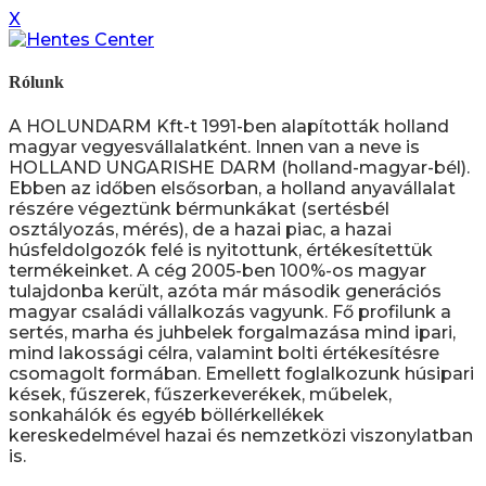
X
Rólunk
A HOLUNDARM Kft-t 1991-ben alapították holland
magyar vegyesvállalatként. Innen van a neve is
HOLLAND UNGARISHE DARM (holland-magyar-bél).
Ebben az időben elsősorban, a holland anyavállalat
részére végeztünk bérmunkákat (sertésbél
osztályozás, mérés), de a hazai piac, a hazai
húsfeldolgozók felé is nyitottunk, értékesítettük
termékeinket. A cég 2005-ben 100%-os magyar
tulajdonba került, azóta már második generációs
magyar családi vállalkozás vagyunk. Fő profilunk a
sertés, marha és juhbelek forgalmazása mind ipari,
mind lakossági célra, valamint bolti értékesítésre
csomagolt formában. Emellett foglalkozunk húsipari
kések, fűszerek, fűszerkeverékek, műbelek,
sonkahálók és egyéb böllérkellékek
kereskedelmével hazai és nemzetközi viszonylatban
is.