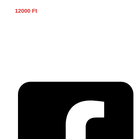
12000
Ft
Lépjen be a húsfeldolgozás és a böllér-
gasztronómia világába!