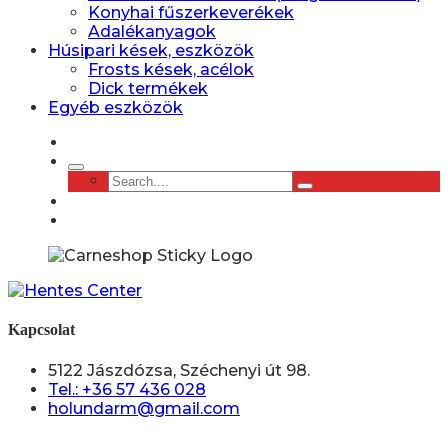
Konyhai fűszerkeverékek
Adalékanyagok
Húsipari kések, eszközök
Frosts kések, acélok
Dick termékek
Egyéb eszközök
Kapcsolat
5122 Jászdózsa, Széchenyi út 98.
Tel.: +36 57 436 028
holundarm@gmail.com