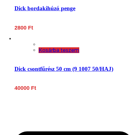
Dick bordakihúzó penge
2800
Ft
Kosárba teszem
Dick csontfűrész 50 cm (9 1007 50/HAJ)
40000
Ft
Lépjen be a húsfeldolgozás és a böllér-gasztronómia
világába!