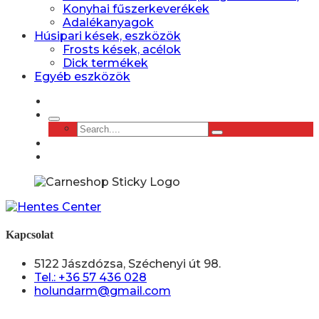
Konyhai fűszerkeverékek
Adalékanyagok
Húsipari kések, eszközök
Frosts kések, acélok
Dick termékek
Egyéb eszközök
Kapcsolat
5122 Jászdózsa, Széchenyi út 98.
Tel.: +36 57 436 028
holundarm@gmail.com