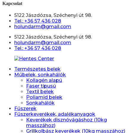
Kapcsolat
5122 Jászdózsa, Széchenyi út 98.
Tel.: +36 57 436 028
holundarm@gmail.com
5122 Jászdózsa, Széchenyi út 98.
holundarm@gmail.com
Tel.: +36 57 436 028
Természetes belek
Műbelek, sonkahálók
Kollagén alapú
Faser típusú
Textil belek
Poliamid belek
Sonkahálók
Fűszerek
Fűszerkeverékek, adalékanyagok
Keverékek disznóvágáshoz (10kg
masszához)
Grillkolbász keverékek (10kg masszához)