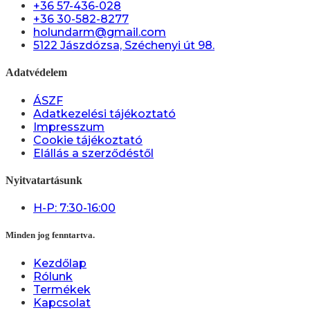
+36 57-436-028
+36 30-582-8277
holundarm@gmail.com
5122 Jászdózsa, Széchenyi út 98.
Adatvédelem
ÁSZF
Adatkezelési tájékoztató
Impresszum
Cookie tájékoztató
Elállás a szerződéstől
Nyitvatartásunk
H-P: 7:30-16:00
Minden jog fenntartva.
Kezdőlap
Rólunk
Termékek
Kapcsolat