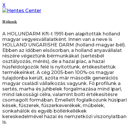
X
Rólunk
A HOLUNDARM Kft-t 1991-ben alapították holland
magyar vegyesvállalatként. Innen van a neve is
HOLLAND UNGARISHE DARM (holland-magyar-bél).
Ebben az időben elsősorban, a holland anyavállalat
részére végeztünk bérmunkákat (sertésbél
osztályozás, mérés), de a hazai piac, a hazai
húsfeldolgozók felé is nyitottunk, értékesítettük
termékeinket. A cég 2005-ben 100%-os magyar
tulajdonba került, azóta már második generációs
magyar családi vállalkozás vagyunk. Fő profilunk a
sertés, marha és juhbelek forgalmazása mind ipari,
mind lakossági célra, valamint bolti értékesítésre
csomagolt formában. Emellett foglalkozunk húsipari
kések, fűszerek, fűszerkeverékek, műbelek,
sonkahálók és egyéb böllérkellékek
kereskedelmével hazai és nemzetközi viszonylatban
is.