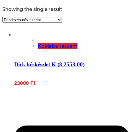
Showing the single result
Kosárba teszem
Dick késkészlet K (8 2553 00)
23000
Ft
Lépjen be a húsfeldolgozás és a böllér-gasztronómia
világába!