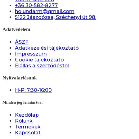
+36 30-582-8277
holundarm@gmail.com
5122 Jászdózsa, Széchenyi út 98.
Adatvédelem
ÁSZF
Adatkezelési tájékoztató
Impresszum
Cookie tájékoztató
Elállás a szerződéstől
Nyitvatartásunk
H-P: 7:30-16:00
Minden jog fenntartva.
Kezdőlap
Rólunk
Termékek
Kapcsolat