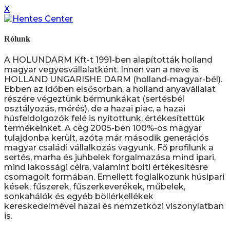
X
Rólunk
A HOLUNDARM Kft-t 1991-ben alapították holland
magyar vegyesvállalatként. Innen van a neve is
HOLLAND UNGARISHE DARM (holland-magyar-bél).
Ebben az időben elsősorban, a holland anyavállalat
részére végeztünk bérmunkákat (sertésbél
osztályozás, mérés), de a hazai piac, a hazai
húsfeldolgozók felé is nyitottunk, értékesítettük
termékeinket. A cég 2005-ben 100%-os magyar
tulajdonba került, azóta már második generációs
magyar családi vállalkozás vagyunk. Fő profilunk a
sertés, marha és juhbelek forgalmazása mind ipari,
mind lakossági célra, valamint bolti értékesítésre
csomagolt formában. Emellett foglalkozunk húsipari
kések, fűszerek, fűszerkeverékek, műbelek,
sonkahálók és egyéb böllérkellékek
kereskedelmével hazai és nemzetközi viszonylatban
is.