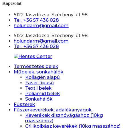
Kapcsolat
5122 Jászdózsa, Széchenyi út 98.
Tel.: +36 57 436 028
holundarm@gmail.com
5122 Jászdózsa, Széchenyi út 98.
holundarm@gmail.com
Tel.: +36 57 436 028
Természetes belek
Műbelek, sonkahálók
Kollagén alapú
Faser típusú
Textil belek
Poliamid belek
Sonkahálók
Fűszerek
Fűszerkeverékek, adalékanyagok
Keverékek disznóvágáshoz (10kg
masszához)
Grillkolbász keverékek (10kg masszához)