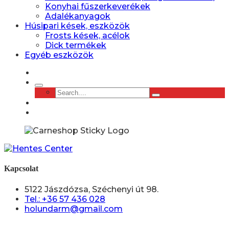
Konyhai fűszerkeverékek
Adalékanyagok
Húsipari kések, eszközök
Frosts kések, acélok
Dick termékek
Egyéb eszközök
Kapcsolat
5122 Jászdózsa, Széchenyi út 98.
Tel.: +36 57 436 028
holundarm@gmail.com