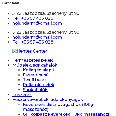
Kapcsolat
5122 Jászdózsa, Széchenyi út 98.
Tel.: +36 57 436 028
holundarm@gmail.com
5122 Jászdózsa, Széchenyi út 98.
holundarm@gmail.com
Tel.: +36 57 436 028
Természetes belek
Műbelek, sonkahálók
Kollagén alapú
Faser típusú
Textil belek
Poliamid belek
Sonkahálók
Fűszerek
Fűszerkeverékek, adalékanyagok
Keverékek disznóvágáshoz (10kg
masszához)
Grillkolbász keverékek (10kg masszához)