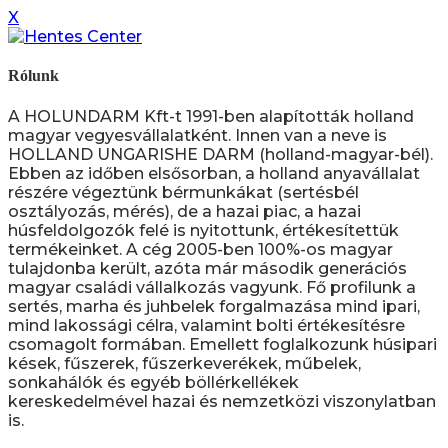
X
Rólunk
A HOLUNDARM Kft-t 1991-ben alapították holland
magyar vegyesvállalatként. Innen van a neve is
HOLLAND UNGARISHE DARM (holland-magyar-bél).
Ebben az időben elsősorban, a holland anyavállalat
részére végeztünk bérmunkákat (sertésbél
osztályozás, mérés), de a hazai piac, a hazai
húsfeldolgozók felé is nyitottunk, értékesítettük
termékeinket. A cég 2005-ben 100%-os magyar
tulajdonba került, azóta már második generációs
magyar családi vállalkozás vagyunk. Fő profilunk a
sertés, marha és juhbelek forgalmazása mind ipari,
mind lakossági célra, valamint bolti értékesítésre
csomagolt formában. Emellett foglalkozunk húsipari
kések, fűszerek, fűszerkeverékek, műbelek,
sonkahálók és egyéb böllérkellékek
kereskedelmével hazai és nemzetközi viszonylatban
is.