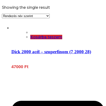
Showing the single result
Kosárba teszem
Dick 2000 acél – szuperfinom (7 2000 28)
47000
Ft
Lépjen be a húsfeldolgozás és a böllér-gasztronómia
világába!