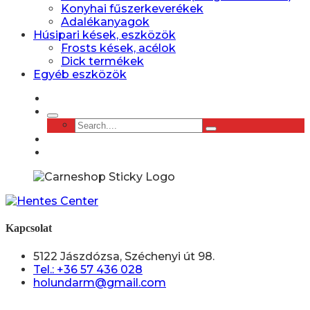
Konyhai fűszerkeverékek
Adalékanyagok
Húsipari kések, eszközök
Frosts kések, acélok
Dick termékek
Egyéb eszközök
Kapcsolat
5122 Jászdózsa, Széchenyi út 98.
Tel.: +36 57 436 028
holundarm@gmail.com