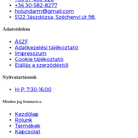
+36 30-582-8277
holundarm@gmail.com
5122 Jászdózsa, Széchenyi út 98.
Adatvédelem
ÁSZF
Adatkezelési tájékoztató
Impresszum
Cookie tájékoztató
Elállás a szerződéstől
Nyitvatartásunk
H-P: 7:30-16:00
Minden jog fenntartva.
Kezdőlap
Rólunk
Termékek
Kapcsolat