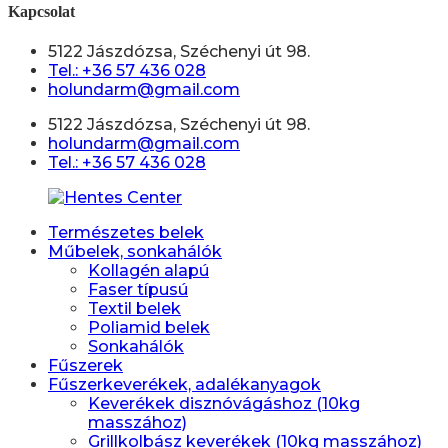
Kapcsolat
5122 Jászdózsa, Széchenyi út 98.
Tel.: +36 57 436 028
holundarm@gmail.com
5122 Jászdózsa, Széchenyi út 98.
holundarm@gmail.com
Tel.: +36 57 436 028
Természetes belek
Műbelek, sonkahálók
Kollagén alapú
Faser típusú
Textil belek
Poliamid belek
Sonkahálók
Fűszerek
Fűszerkeverékek, adalékanyagok
Keverékek disznóvágáshoz (10kg
masszához)
Grillkolbász keverékek (10kg masszához)