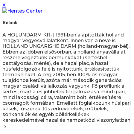
X
Rólunk
A HOLUNDARM Kft-t 1991-ben alapították holland
magyar vegyesvállalatként. Innen van a neve is
HOLLAND UNGARISHE DARM (holland-magyar-bél).
Ebben az időben elsősorban, a holland anyavállalat
részére végeztünk bérmunkákat (sertésbél
osztályozás, mérés), de a hazai piac, a hazai
húsfeldolgozók felé is nyitottunk, értékesítettük
termékeinket. A cég 2005-ben 100%-os magyar
tulajdonba került, azóta már második generációs
magyar családi vállalkozás vagyunk. Fő profilunk a
sertés, marha és juhbelek forgalmazása mind ipari,
mind lakossági célra, valamint bolti értékesítésre
csomagolt formában. Emellett foglalkozunk húsipari
kések, fűszerek, fűszerkeverékek, műbelek,
sonkahálók és egyéb böllérkellékek
kereskedelmével hazai és nemzetközi viszonylatban
is.