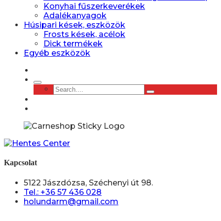
Konyhai fűszerkeverékek
Adalékanyagok
Húsipari kések, eszközök
Frosts kések, acélok
Dick termékek
Egyéb eszközök
Kapcsolat
5122 Jászdózsa, Széchenyi út 98.
Tel.: +36 57 436 028
holundarm@gmail.com