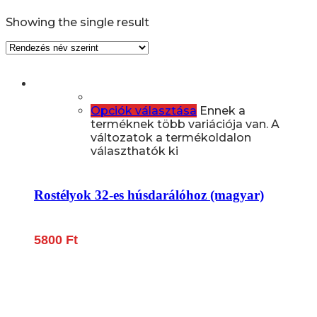
Showing the single result
Opciók választása
Ennek a
terméknek több variációja van. A
változatok a termékoldalon
választhatók ki
Rostélyok 32-es húsdarálóhoz (magyar)
5800
Ft
Lépjen be a húsfeldolgozás és a böllér-gasztronómia
világába!