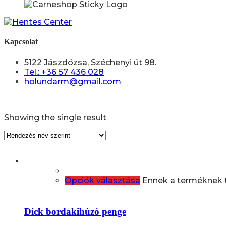
Kapcsolat
5122 Jászdózsa, Széchenyi út 98.
Tel.: +36 57 436 028
holundarm@gmail.com
Showing the single result
Opciók választása
Ennek a terméknek t
Dick bordakihúzó penge