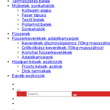
Természetes belek
Műbelek, sonkahálók
Kollagén alapú
Faser típusú
Textil belek
Poliamid belek
Sonkahálók
Fűszerek
Fűszerkeverékek, adalékanyagok
Keverékek disznóvágáshoz (10kg masszáho
Grillkolbász keverékek (10kg masszához)
Konyhai fűszerkeverékek
Adalékanyagok
Húsipari kések, eszközök
Frosts kések, acélok
Dick termékek
Egyéb eszközök