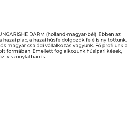
D UNGARISHE DARM (holland-magyar-bél). Ebben az
hazai piac, a hazai húsfeldolgozók felé is nyitottunk,
s magyar családi vállalkozás vagyunk. Fő profilunk a
olt formában. Emellett foglalkozunk húsipari kések,
i viszonylatban is.