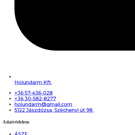
Holundarm Kft.
+36 57-436-028
+36 30-582-8277
holundarm@gmail.com
5122 Jászdózsa, Széchenyi út 98.
Adatvédelem
ÁSZF