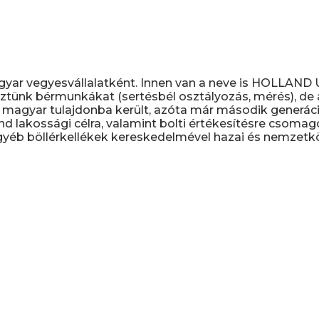
gyar vegyesvállalatként. Innen van a neve is HOLLAN
ztünk bérmunkákat (sertésbél osztályozás, mérés), de a 
magyar tulajdonba került, azóta már második generáció
nd lakossági célra, valamint bolti értékesítésre csomag
yéb böllérkellékek kereskedelmével hazai és nemzetköz