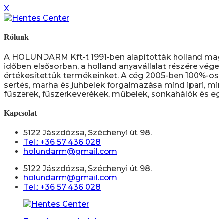
X
Rólunk
A HOLUNDARM Kft-t 1991-ben alapították holland ma
időben elsősorban, a holland anyavállalat részére vége
értékesítettük termékeinket. A cég 2005-ben 100%-os 
sertés, marha és juhbelek forgalmazása mind ipari, mi
fűszerek, fűszerkeverékek, műbelek, sonkahálók és eg
Kapcsolat
5122 Jászdózsa, Széchenyi út 98.
Tel.: +36 57 436 028
holundarm@gmail.com
5122 Jászdózsa, Széchenyi út 98.
holundarm@gmail.com
Tel.: +36 57 436 028