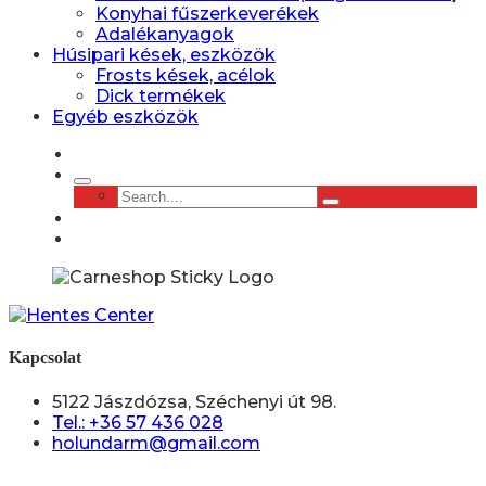
Konyhai fűszerkeverékek
Adalékanyagok
Húsipari kések, eszközök
Frosts kések, acélok
Dick termékek
Egyéb eszközök
Kapcsolat
5122 Jászdózsa, Széchenyi út 98.
Tel.: +36 57 436 028
holundarm@gmail.com