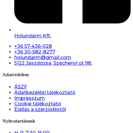
Holundarm Kft.
+36 57-436-028
+36 30-582-8277
holundarm@gmail.com
5122 Jászdózsa, Széchenyi út 98.
Adatvédelem
ÁSZF
Adatkezelési tájékoztató
Impresszum
Cookie tájékoztató
Elállás a szerződéstől
Nyitvatartásunk
H-P: 7:30-16:00