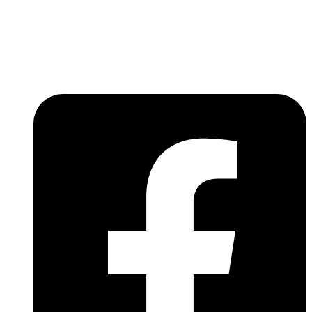
Lépjen be a húsfeldolgozás és a böllér-gasztronómia
világába!