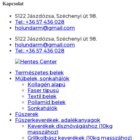
Kapcsolat
5122 Jászdózsa, Széchenyi út 98.
Tel.: +36 57 436 028
holundarm@gmail.com
5122 Jászdózsa, Széchenyi út 98.
holundarm@gmail.com
Tel.: +36 57 436 028
Természetes belek
Műbelek, sonkahálók
Kollagén alapú
Faser típusú
Textil belek
Poliamid belek
Sonkahálók
Fűszerek
Fűszerkeverékek, adalékanyagok
Keverékek disznóvágáshoz (10kg
masszához)
Grillkolbász keverékek (10kg masszához)