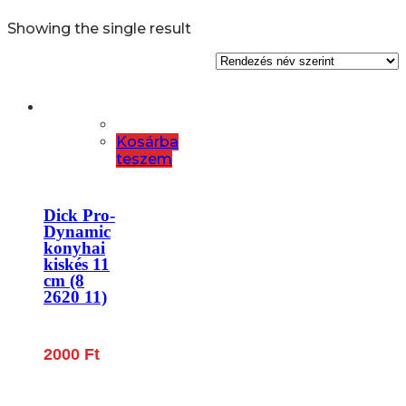
Showing the single result
Kosárba
teszem
Dick Pro-
Dynamic
konyhai
kiskés 11
cm (8
2620 11)
2000
Ft