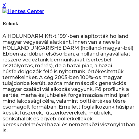
X
Rólunk
A HOLUNDARM Kft-t 1991-ben alapították holland
magyar vegyesvállalatként. Innen van a neve is
HOLLAND UNGARISHE DARM (holland-magyar-bél).
Ebben az időben elsősorban, a holland anyavállalat
részére végeztünk bérmunkákat (sertésbél
osztályozás, mérés), de a hazai piac, a hazai
húsfeldolgozók felé is nyitottunk, értékesítettük
termékeinket. A cég 2005-ben 100%-os magyar
tulajdonba került, azóta már második generációs
magyar családi vállalkozás vagyunk. Fő profilunk a
sertés, marha és juhbelek forgalmazása mind ipari,
mind lakossági célra, valamint bolti értékesítésre
csomagolt formában. Emellett foglalkozunk húsipari
kések, fűszerek, fűszerkeverékek, műbelek,
sonkahálók és egyéb böllérkellékek
kereskedelmével hazai és nemzetközi viszonylatban
is.