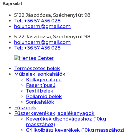
Kapcsolat
5122 Jászdózsa, Széchenyi út 98.
Tel.: +36 57 436 028
holundarm@gmail.com
5122 Jászdózsa, Széchenyi út 98.
holundarm@gmail.com
Tel.: +36 57 436 028
Természetes belek
Műbelek, sonkahálók
Kollagén alapú
Faser típusú
Textil belek
Poliamid belek
Sonkahálók
Fűszerek
Fűszerkeverékek, adalékanyagok
Keverékek disznóvágáshoz (10kg
masszához)
Grillkolbász keverékek (10kg masszához)