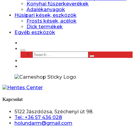
Konyhai fűszerkeverékek
Adalékanyagok
Húsipari kések, eszközök
Frosts kések, acélok
Dick termékek
Egyéb eszközök
Kapcsolat
5122 Jászdózsa, Széchenyi út 98.
Tel.: +36 57 436 028
holundarm@gmail.com