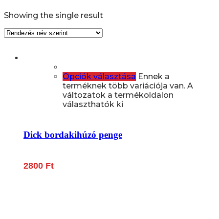
Showing the single result
Opciók választása
Ennek a
terméknek több variációja van. A
változatok a termékoldalon
választhatók ki
Dick bordakihúzó penge
2800
Ft
Lépjen be a húsfeldolgozás és a böllér-gasztronómia
világába!