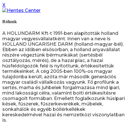
X
Rólunk
A HOLUNDARM Kft-t 1991-ben alapították holland
magyar vegyesvállalatként. Innen van a neve is
HOLLAND UNGARISHE DARM (holland-magyar-bél).
Ebben az időben elsősorban, a holland anyavállalat
részére végeztünk bérmunkákat (sertésbél
osztályozás, mérés), de a hazai piac, a hazai
húsfeldolgozók felé is nyitottunk, értékesítettük
termékeinket. A cég 2005-ben 100%-os magyar
tulajdonba került, azóta már második generációs
magyar családi vállalkozás vagyunk. Fő profilunk a
sertés, marha és juhbelek forgalmazása mind ipari,
mind lakossági célra, valamint bolti értékesítésre
csomagolt formában. Emellett foglalkozunk húsipari
kések, fűszerek, fűszerkeverékek, műbelek,
sonkahálók és egyéb böllérkellékek
kereskedelmével hazai és nemzetközi viszonylatban
is.