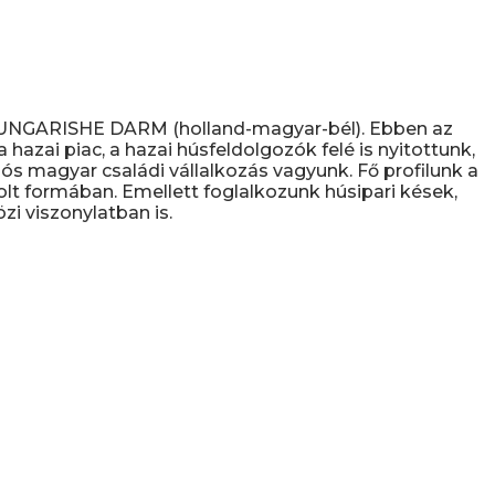
D UNGARISHE DARM (holland-magyar-bél). Ebben az
hazai piac, a hazai húsfeldolgozók felé is nyitottunk,
s magyar családi vállalkozás vagyunk. Fő profilunk a
olt formában. Emellett foglalkozunk húsipari kések,
i viszonylatban is.