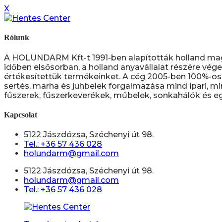
X
Rólunk
A HOLUNDARM Kft-t 1991-ben alapították holland ma
időben elsősorban, a holland anyavállalat részére vége
értékesítettük termékeinket. A cég 2005-ben 100%-os 
sertés, marha és juhbelek forgalmazása mind ipari, mi
fűszerek, fűszerkeverékek, műbelek, sonkahálók és eg
Kapcsolat
5122 Jászdózsa, Széchenyi út 98.
Tel.: +36 57 436 028
holundarm@gmail.com
5122 Jászdózsa, Széchenyi út 98.
holundarm@gmail.com
Tel.: +36 57 436 028