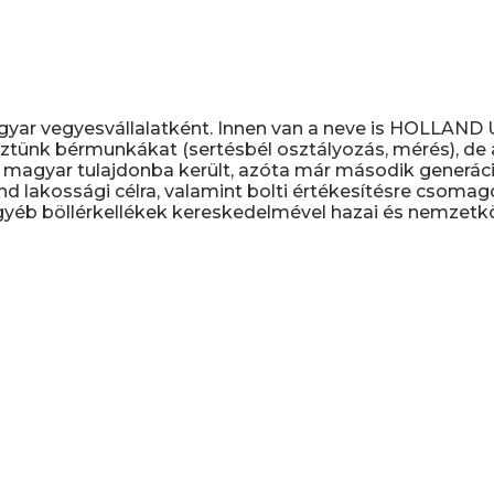
gyar vegyesvállalatként. Innen van a neve is HOLLAN
ztünk bérmunkákat (sertésbél osztályozás, mérés), de a 
magyar tulajdonba került, azóta már második generáció
nd lakossági célra, valamint bolti értékesítésre csomag
yéb böllérkellékek kereskedelmével hazai és nemzetköz