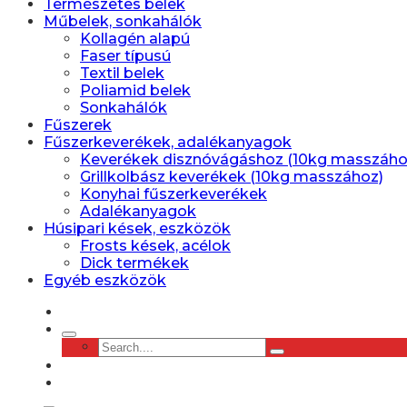
Természetes belek
Műbelek, sonkahálók
Kollagén alapú
Faser típusú
Textil belek
Poliamid belek
Sonkahálók
Fűszerek
Fűszerkeverékek, adalékanyagok
Keverékek disznóvágáshoz (10kg masszáho
Grillkolbász keverékek (10kg masszához)
Konyhai fűszerkeverékek
Adalékanyagok
Húsipari kések, eszközök
Frosts kések, acélok
Dick termékek
Egyéb eszközök