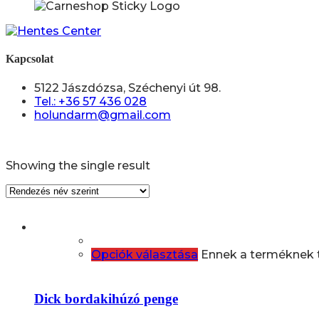
Kapcsolat
5122 Jászdózsa, Széchenyi út 98.
Tel.: +36 57 436 028
holundarm@gmail.com
Showing the single result
Opciók választása
Ennek a terméknek t
Dick bordakihúzó penge