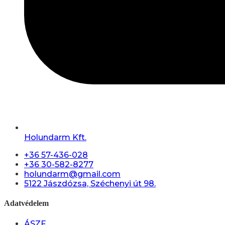
Holundarm Kft.
+36 57-436-028
+36 30-582-8277
holundarm@gmail.com
5122 Jászdózsa, Széchenyi út 98.
Adatvédelem
ÁSZF