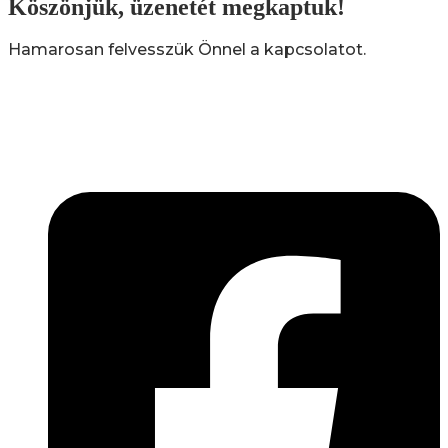
Köszönjük, üzenetét megkaptuk!
Hamarosan felvesszük Önnel a kapcsolatot.
Lépjen be a húsfeldolgozás és a böllér-gasztronómia
világába!