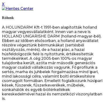
X
Rólunk
A HOLUNDARM Kft-t 1991-ben alapították holland
magyar vegyesvállalatként. Innen van a neve is
HOLLAND UNGARISHE DARM (holland-magyar-bél).
Ebben az időben elsősorban, a holland anyavállalat
részére végeztünk bérmunkákat (sertésbél
osztályozás, mérés), de a hazai piac, a hazai
húsfeldolgozók felé is nyitottunk, értékesítettük
termékeinket. A cég 2005-ben 100%-os magyar
tulajdonba került, azóta már második generációs
magyar családi vállalkozás vagyunk. Fő profilunk a
sertés, marha és juhbelek forgalmazása mind ipari,
mind lakossági célra, valamint bolti értékesítésre
csomagolt formában. Emellett foglalkozunk húsipari
kések, fűszerek, fűszerkeverékek, műbelek,
sonkahálók és egyéb böllérkellékek
kereskedelmével hazai és nemzetközi viszonylatban
is.