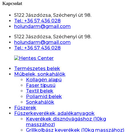
Kapcsolat
5122 Jászdózsa, Széchenyi út 98.
Tel.: +36 57 436 028
holundarm@gmail.com
5122 Jászdózsa, Széchenyi út 98.
holundarm@gmail.com
Tel.: +36 57 436 028
Természetes belek
Műbelek, sonkahálók
Kollagén alapú
Faser típusú
Textil belek
Poliamid belek
Sonkahálók
Fűszerek
Fűszerkeverékek, adalékanyagok
Keverékek disznóvágáshoz (10kg
masszához)
Grillkolbász keverékek (10kg masszához)