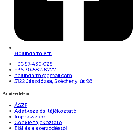
Holundarm Kft.
+36 57-436-028
+36 30-582-8277
holundarm@gmail.com
5122 Jászdózsa, Széchenyi út 98.
Adatvédelem
ÁSZF
Adatkezelési tájékoztató
Impresszum
Cookie tájékoztató
Elállás a szerződéstől