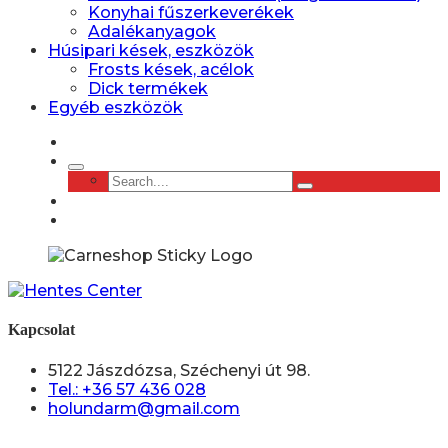
Konyhai fűszerkeverékek
Adalékanyagok
Húsipari kések, eszközök
Frosts kések, acélok
Dick termékek
Egyéb eszközök
Kapcsolat
5122 Jászdózsa, Széchenyi út 98.
Tel.: +36 57 436 028
holundarm@gmail.com