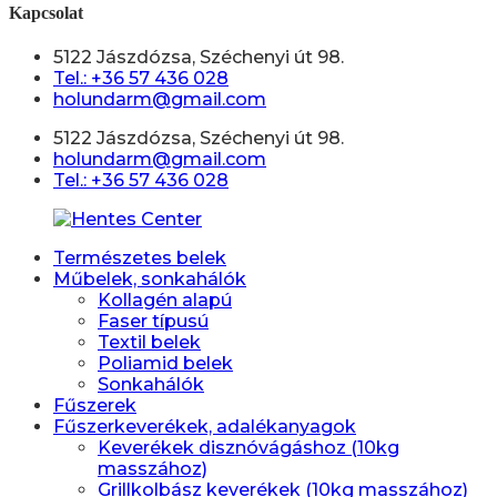
Kapcsolat
5122 Jászdózsa, Széchenyi út 98.
Tel.: +36 57 436 028
holundarm@gmail.com
5122 Jászdózsa, Széchenyi út 98.
holundarm@gmail.com
Tel.: +36 57 436 028
Természetes belek
Műbelek, sonkahálók
Kollagén alapú
Faser típusú
Textil belek
Poliamid belek
Sonkahálók
Fűszerek
Fűszerkeverékek, adalékanyagok
Keverékek disznóvágáshoz (10kg
masszához)
Grillkolbász keverékek (10kg masszához)