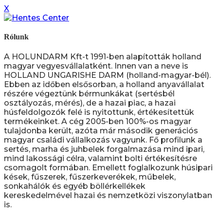
X
Rólunk
A HOLUNDARM Kft-t 1991-ben alapították holland
magyar vegyesvállalatként. Innen van a neve is
HOLLAND UNGARISHE DARM (holland-magyar-bél).
Ebben az időben elsősorban, a holland anyavállalat
részére végeztünk bérmunkákat (sertésbél
osztályozás, mérés), de a hazai piac, a hazai
húsfeldolgozók felé is nyitottunk, értékesítettük
termékeinket. A cég 2005-ben 100%-os magyar
tulajdonba került, azóta már második generációs
magyar családi vállalkozás vagyunk. Fő profilunk a
sertés, marha és juhbelek forgalmazása mind ipari,
mind lakossági célra, valamint bolti értékesítésre
csomagolt formában. Emellett foglalkozunk húsipari
kések, fűszerek, fűszerkeverékek, műbelek,
sonkahálók és egyéb böllérkellékek
kereskedelmével hazai és nemzetközi viszonylatban
is.