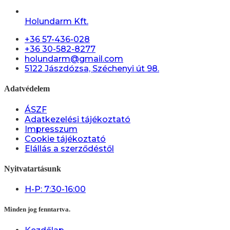
Holundarm Kft.
+36 57-436-028
+36 30-582-8277
holundarm@gmail.com
5122 Jászdózsa, Széchenyi út 98.
Adatvédelem
ÁSZF
Adatkezelési tájékoztató
Impresszum
Cookie tájékoztató
Elállás a szerződéstől
Nyitvatartásunk
H-P: 7:30-16:00
Minden jog fenntartva.