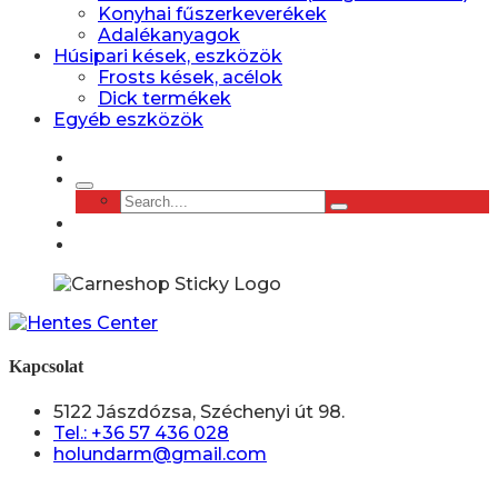
Konyhai fűszerkeverékek
Adalékanyagok
Húsipari kések, eszközök
Frosts kések, acélok
Dick termékek
Egyéb eszközök
Kapcsolat
5122 Jászdózsa, Széchenyi út 98.
Tel.: +36 57 436 028
holundarm@gmail.com