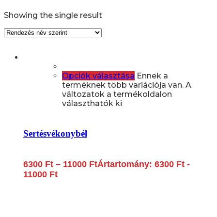
Showing the single result
Opciók választása
Ennek a
terméknek több variációja van. A
változatok a termékoldalon
választhatók ki
Sertésvékonybél
6300
Ft
–
11000
Ft
Ártartomány: 6300 Ft -
11000 Ft
Lépjen be a húsfeldolgozás és a böllér-gasztronómia